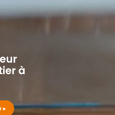
leur
ier à
er