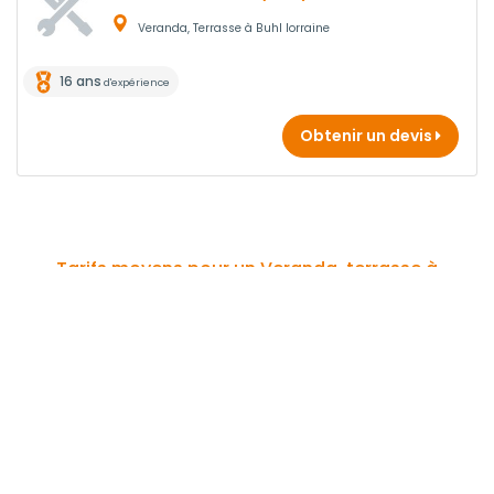
Veranda, Terrasse à Buhl lorraine
16 ans
d'expérience
Obtenir un devis
Tarifs moyens pour un Veranda, terrasse à
Sarrebourg
Type
Prix
Prix
Prix
d'intervention
Mini
Moyen
Max
* Ces tarifs sont des moyennes calculées à partir de 0 prix relevés sur notre
réseau dans le département Moselle.
Comment trouver votre Veranda, terrasse à