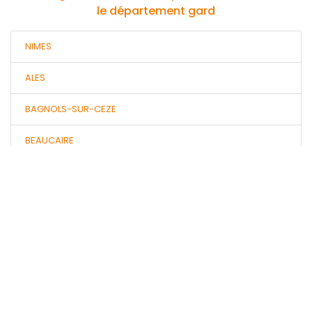
le département gard
NIMES
ALES
BAGNOLS-SUR-CEZE
BEAUCAIRE
SAINT-GILLES
VILLENEUVE-LES-AVIGNON
VAUVERT
PONT-SAINT-ESPRIT
UZES