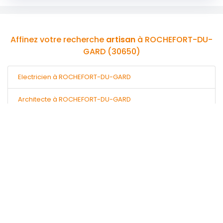
Affinez votre recherche
artisan
à ROCHEFORT-DU-
GARD (30650)
Electricien à ROCHEFORT-DU-GARD
Architecte à ROCHEFORT-DU-GARD
Couvreur charpentier à ROCHEFORT-DU-GARD
Entreprise générale à ROCHEFORT-DU-GARD
Terrassier à ROCHEFORT-DU-GARD
Pas le temps de chercher ?
Gratuit, Rapide, Efficace !