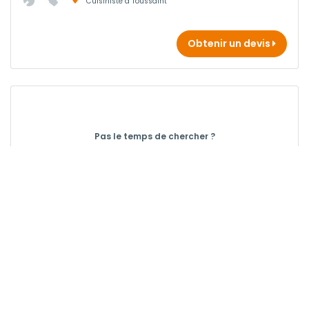
Cuisiniste à Toussaint
Obtenir un devis
Pas le temps de chercher ?
Gratuit, Rapide, Efficace !
Obtenir 3 devis
ODYSEE
Cuisiniste à Fecamp