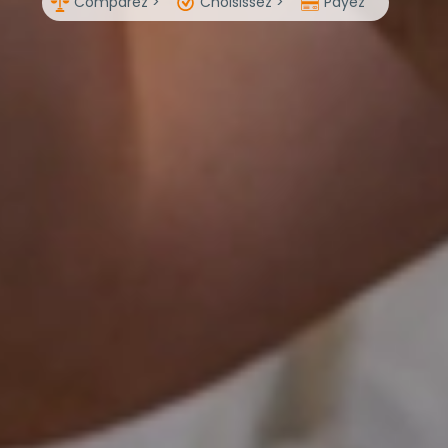
Comparez >
Choisissez >
Payez