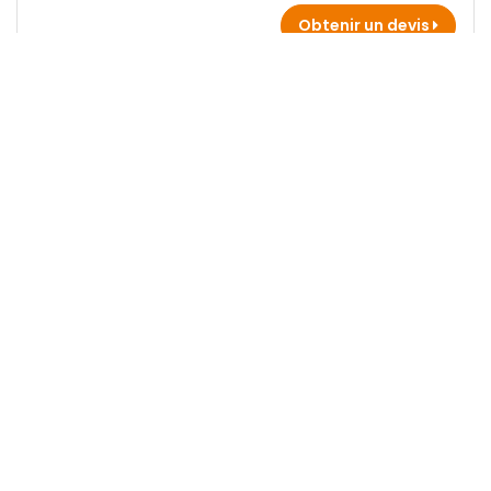
Obtenir un devis
YANNICK BOBET PLOMBERIE
Chauffagiste à Rennes
Obtenir un devis
AYALIS
Chauffagiste à Rennes
5 ans
d'expérience
Obtenir un devis