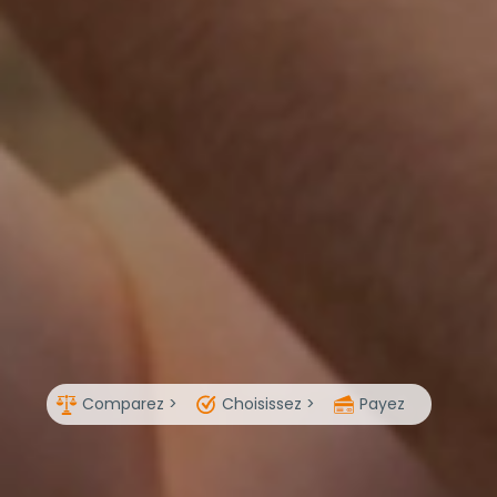
Comparez >
Choisissez >
Payez