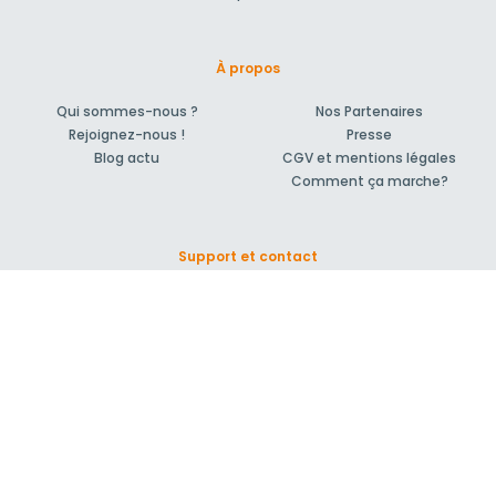
À propos
Qui sommes-nous ?
Nos Partenaires
Rejoignez-nous !
Presse
Blog actu
CGV et mentions légales
Comment ça marche?
Support et contact
Forum pour vos questions bâtiment
Suivez-nous !
S'inscrire à la newsletter
© 2007-2026
MeilleurArtisan.com