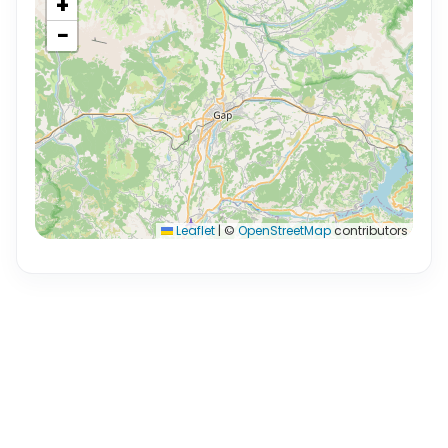
+
−
Leaflet
|
©
OpenStreetMap
contributors