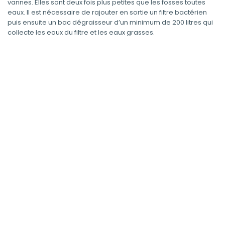
vannes. Elles sont deux fois plus petites que les fosses toutes
eaux. Il est nécessaire de rajouter en sortie un filtre bactérien
puis ensuite un bac dégraisseur d’un minimum de 200 litres qui
collecte les eaux du filtre et les eaux grasses.
Une
fosse septique
peut être en
polyéthylène
: elle sera plus
fragile, plus facile à poser mais devra être remplie d’eau avant
recouvrement et totalement étanche.
En
béton
, elle aura une
meilleure résistance mécanique
.
Comment fonctionne le système d'épandange?
Le
système d’épandage
est constitué le plus souvent d’un
tuyau perforé entouré d’un lit de sable et de gravillons enterrés,
entre 60 centimètres et 1 mètre de profondeur. Le système
d'épandage et sa longueur dépendront du sol :
sur sol filtrant : il faut 15 à 20 mètres par pièce,
sur sol calcaire : un lit filtrant non drainé avec 5 mètres carrés
par pièce principale et 20 mètres carrés minimum,
sur sol à dominante sableuse : un lit d’épandage,
sur sol argileux : un lit filtrant drainé, ou filtre à sable drainé
avec 5 mètres carrés par pièce et 20 mètres carrés minimum,
sur sol rocheux inondable ou en présence de nappe