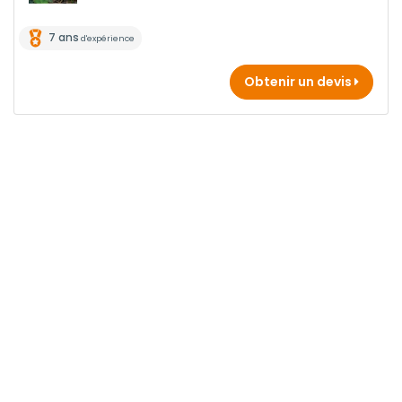
7 ans
d'expérience
Obtenir un devis
Tarifs moyens pour un Géomètre à Saint Etienne
Type
Prix
Prix
Prix
d'intervention
Mini
Moyen
Max
* Ces tarifs sont des moyennes calculées à partir de 0 prix relevés sur notre
réseau dans le département Loire.
Comment dégoter votre Géomètre à Saint Etienne
?