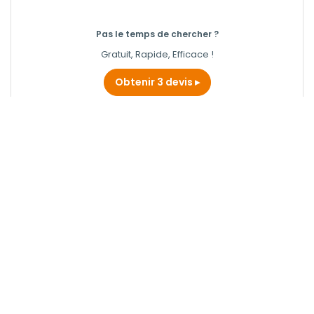
Pas le temps de chercher ?
Gratuit, Rapide, Efficace !
Obtenir 3 devis
SARL DE GEOMETRES-EXPERTS GEOTOP
SALERNES
Bureau D'études à Barjols