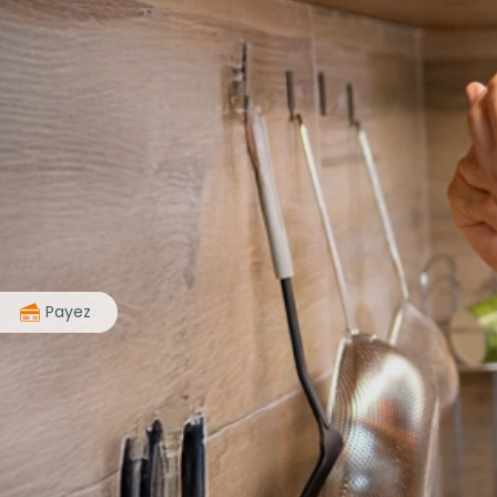
>
Payez