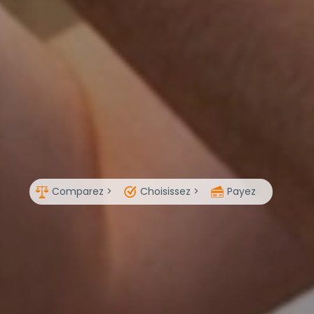
Comparez >
Choisissez >
Payez