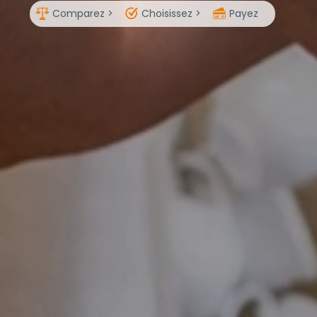
Comparez >
Choisissez >
Payez