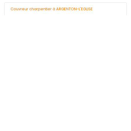
Couvreur charpentier à ARGENTON-L'EGLISE
Entreprise de nettoyage à ARGENTON-L'EGLISE
Menuisier à ARGENTON-L'EGLISE
Pas le temps de chercher ?
Gratuit, Rapide, Efficace !
Obtenir 3 devis
Vos travaux
Sécuri'Travaux
Electricien
Plombier