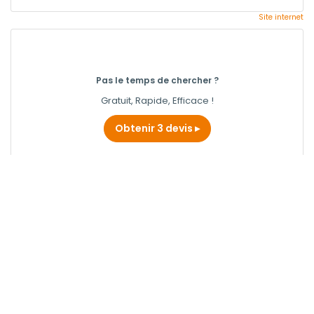
Site internet
Pas le temps de chercher ?
Gratuit, Rapide, Efficace !
Obtenir 3 devis
ASS FONCIERE ST ERME OUTRE ET
RAMECOURT
Entreprise Générale à Saint-erme-outre-et-ramecourt