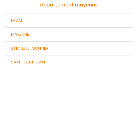
département mayenne
LAVAL
MAYENNE
CHATEAU-GONTIER
SAINT-BERTHEVIN
EVRON
ERNEE
BONCHAMP-LES-LAVAL
CHANGE
CRAON