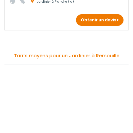
Jardinier à Planche (la)
Obtenir un devis
Tarifs moyens pour un Jardinier à Remouille
Prix
Prix
Prix
Type d'intervention
Mini
Moyen
Max
Entretien des espaces
35,00
38,00 €
40,00 €
verts
€
* Ces tarifs sont des moyennes calculées à partir de 2 prix relevés sur notre
réseau dans le département Loire Atlantique.
Comment dénicher votre Jardinier à Remouille ?