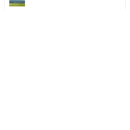
12 ans
d'expérience
Obtenir un devis
KÄZANÔVA
Couvreur Charpentier à Pont-saint-martin
Obtenir un devis
Pas le temps de chercher ?