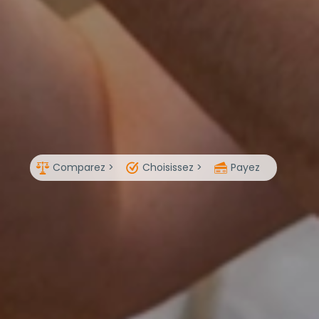
Comparez >
Choisissez >
Payez