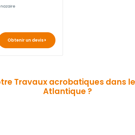
-nazaire
Obtenir un devis
re Travaux acrobatiques dans le
Atlantique ?
votre
travaux acrobatiques
dans le département de Loire
 Travaux acrobatiquess
professionnels inscrits à notre 
cheteurs
, vous pouvez choisir votre
travaux acrobatiqu