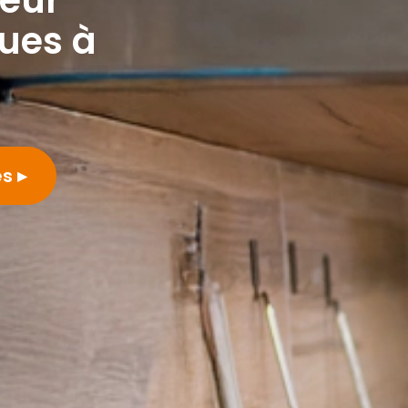
ues à
es