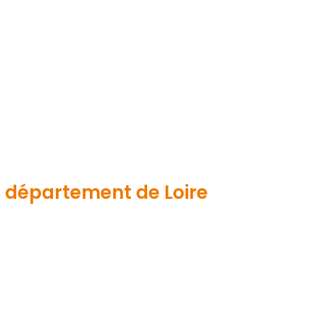
 département de Loire
 Atlantique en sélectionnant le
Travaux
plateforme.
es
en toute confiance.