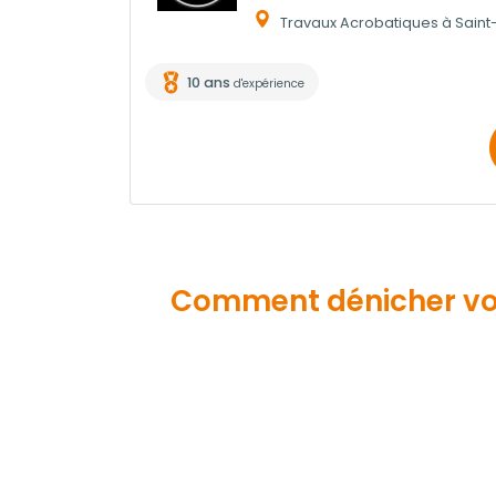
Travaux Acrobatiques à Saint
10 ans
d'expérience
Comment dénicher vot
MeilleurArtisan.com vous aide à dégoter 
acrobatiques de confiance
parmi les
83
Grâce aux
commentaires certifiés des a