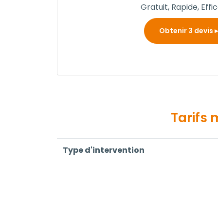
Gratuit, Rapide, Effi
Obtenir 3 devis
Tarifs 
Type d'intervention
Dégrippage de serrure
Dépannage de serrurerie (1h)