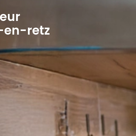
leur
-en-retz