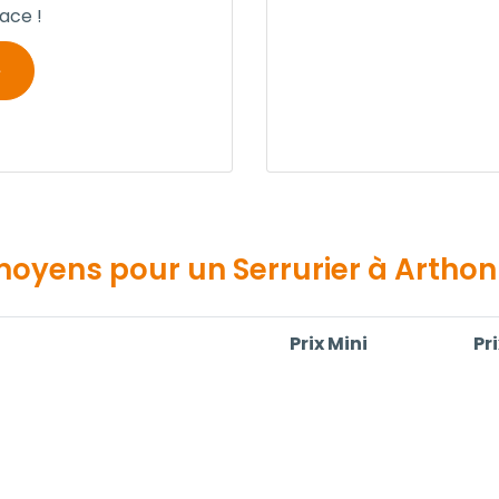
cace !
moyens pour un Serrurier à Arthon
Prix Mini
Pr
90,00 €
12
150,00 €
15