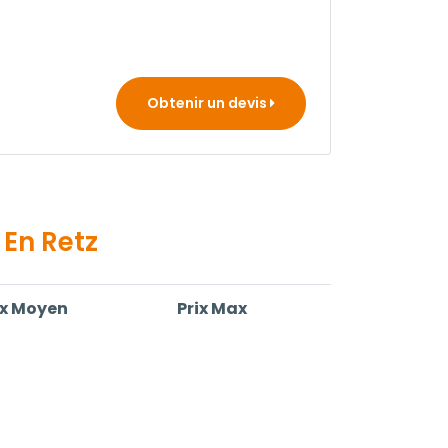
Obtenir un devis
 En Retz
ix Moyen
Prix Max
0,00 €
150,00 €
0,00 €
150,00 €