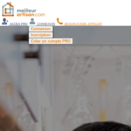
ACCES PRO
CONNEXION
BESOIN D'AIDE
APPELER
Connexion
Inscription
Créer un compte PRO