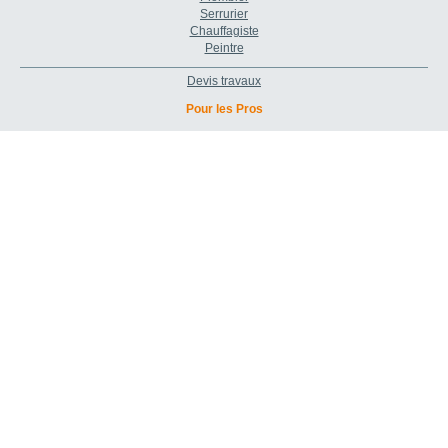
Serrurier
Chauffagiste
Peintre
Devis travaux
Pour les Pros
L'agence Web
Annuaire bâtiment
Page Google Entreprise
Création de site Internet
Référencement naturel
Vendre sur la place de marché
À propos
Qui sommes-nous ?
Rejoignez-nous !
Blog actu
Nos Partenaires
Presse
CGV et mentions légales
Comment ça marche?
Support et contact
Forum pour vos questions bâtiment