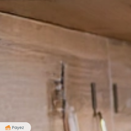
>
Payez