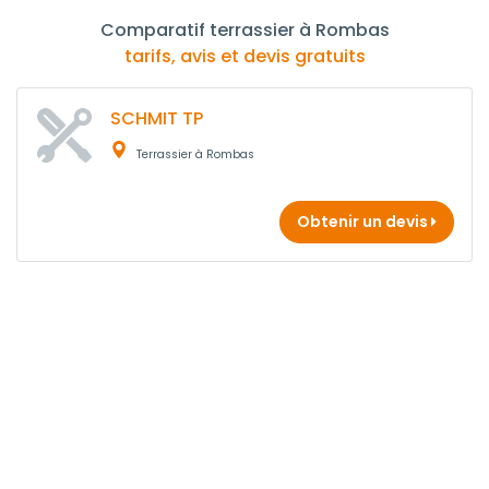
Comparatif terrassier à Rombas
tarifs, avis et devis gratuits
SCHMIT TP
Terrassier à Rombas
Obtenir un devis
Tarifs moyens pour un Terrassier à Rombas
Type
Prix
Prix
Prix
d'intervention
Mini
Moyen
Max
* Ces tarifs sont des moyennes calculées à partir de 0 prix relevés sur notre