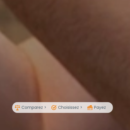
Comparez >
Choisissez >
Payez