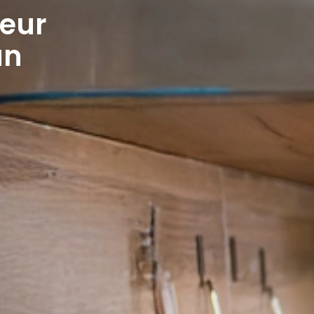
leur
un