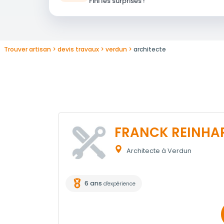
Fini les surprises !
Trouver artisan
devis travaux
verdun
architecte
FRANCK REINHA
Architecte à Verdun
6 ans
d'expérience