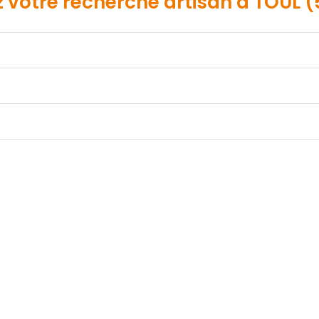
z votre recherche
artisan
à TOUL (