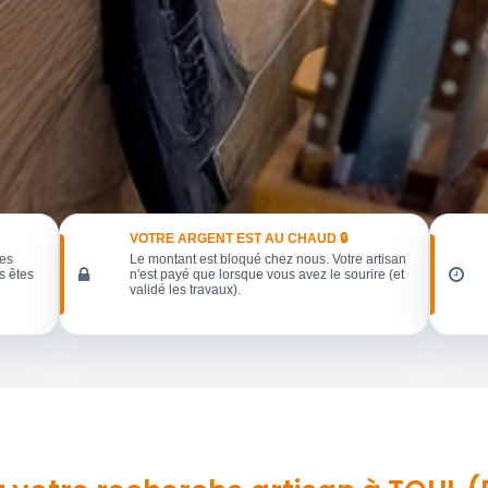
VOTRE ARGENT EST AU CHAUD 🔒
les
Le montant est bloqué chez nous. Votre artisan
s êtes
n'est payé que lorsque vous avez le sourire (et
validé les travaux).