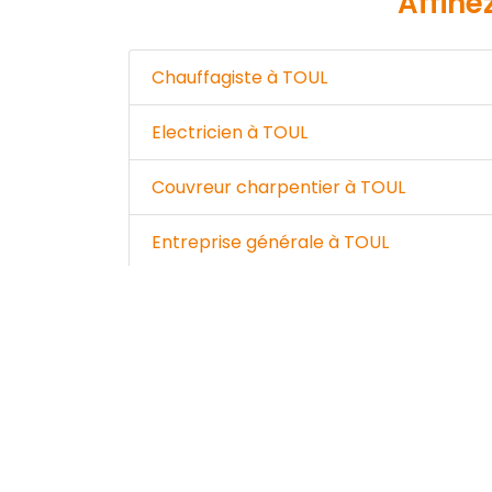
Affine
Chauffagiste à TOUL
Electricien à TOUL
Couvreur charpentier à TOUL
Entreprise générale à TOUL
Jardinier à TOUL
Maçon à TOUL
Menuisier à TOUL
Terrassier à TOUL