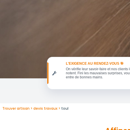
L'EXIGENCE AU RENDEZ-VOUS 🎯
On vérifie leur savoir-faire et nos clients 
notent. Fini les mauvaises surprises, vou
entre de bonnes mains.
Trouver artisan
devis travaux
toul