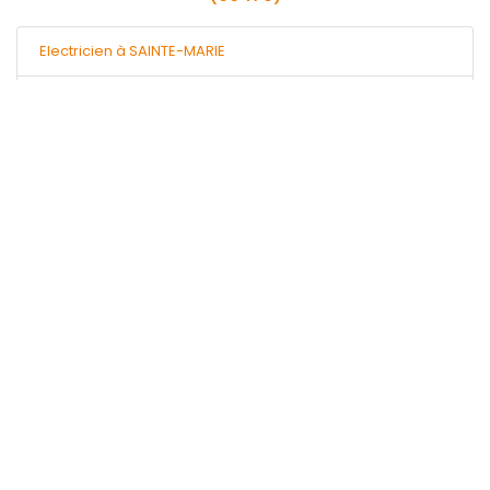
Electricien à SAINTE-MARIE
Plombier à SAINTE-MARIE
Pas le temps de chercher ?
Gratuit, Rapide, Efficace !
Obtenir 3 devis
Vos travaux
Sécuri'Travaux
Electricien
Plombier
Serrurier
Chauffagiste