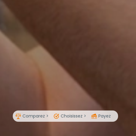
Comparez >
Choisissez >
Payez