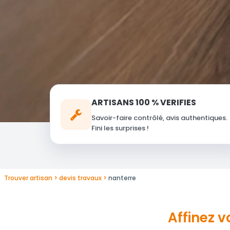
ARTISANS 100 % VERIFIES
Savoir-faire contrôlé, avis authentiques.
Fini les surprises !
Trouver artisan
devis travaux
nanterre
Affinez 