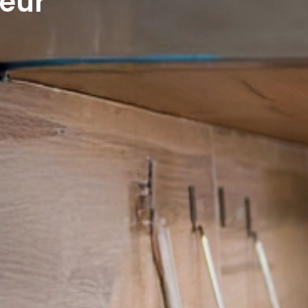
leur
e