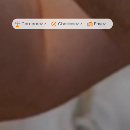
Comparez >
Choisissez >
Payez