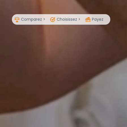
Comparez >
Choisissez >
Payez