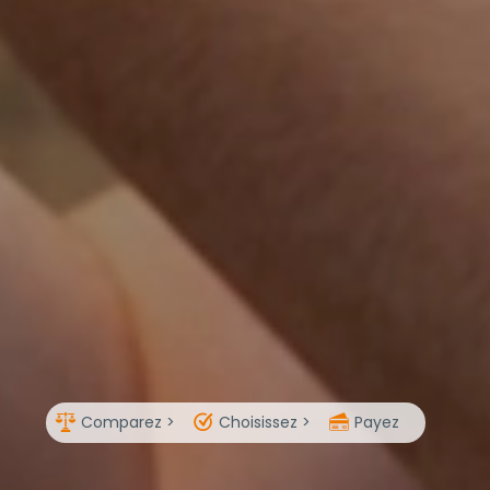
Comparez >
Choisissez >
Payez