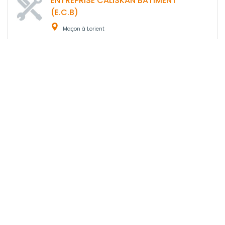
ENTREPRISE CALISKAN BATIMENT
(E.C.B)
Maçon à Lorient
Obtenir un devis
ARVRO
Maçon à Lorient
22 ans
d'expérience
Obtenir un devis
OGUZ SARL