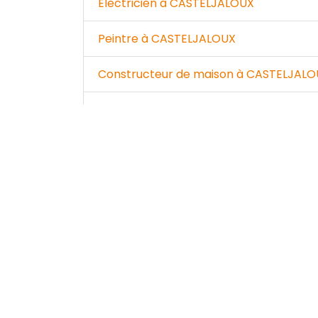
Electricien à CASTELJALOUX
Peintre à CASTELJALOUX
Constructeur de maison à CASTELJAL
Couvreur charpentier à CASTELJALOUX
Entreprise d'isolation à CASTELJALOUX
Entreprise générale à CASTELJALOUX