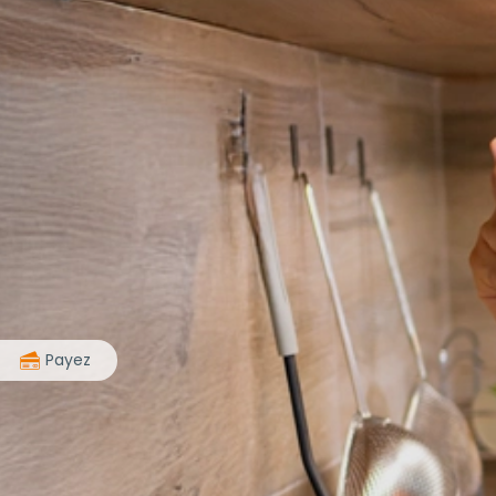
>
Payez