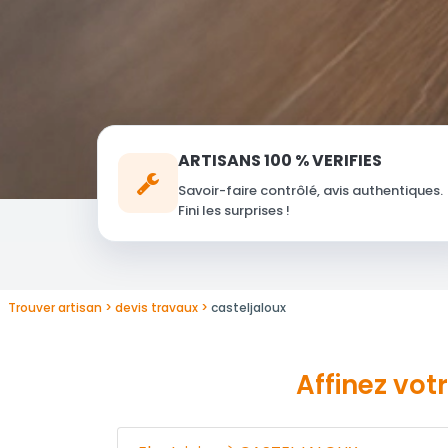
ARTISANS 100 % VERIFIES
Savoir-faire contrôlé, avis authentiques.
Fini les surprises !
Trouver artisan
devis travaux
casteljaloux
Affinez vot