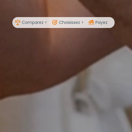
Comparez >
Choisissez >
Payez