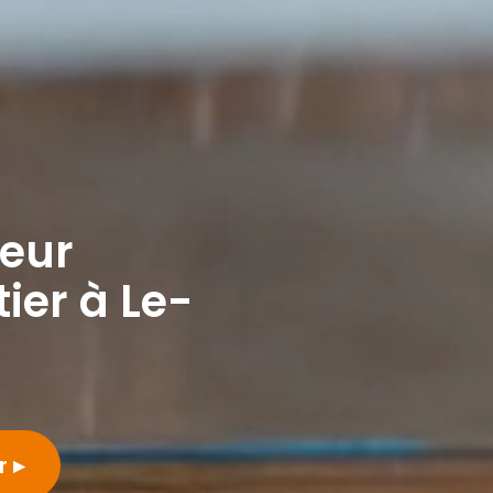
leur
ier à Le-
er