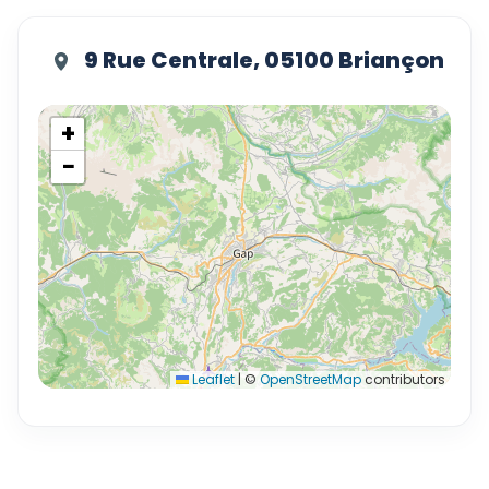
9 Rue Centrale, 05100 Briançon
+
−
Leaflet
|
©
OpenStreetMap
contributors