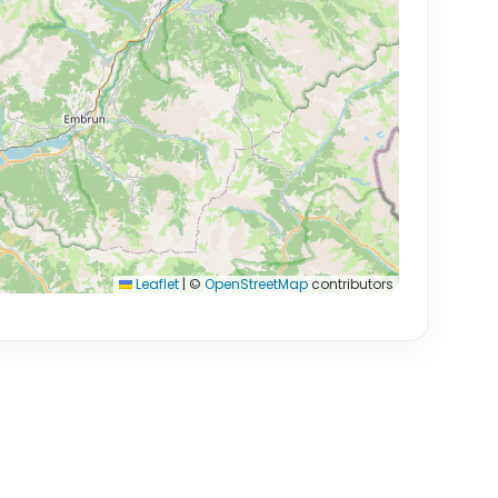
Leaflet
|
©
OpenStreetMap
contributors