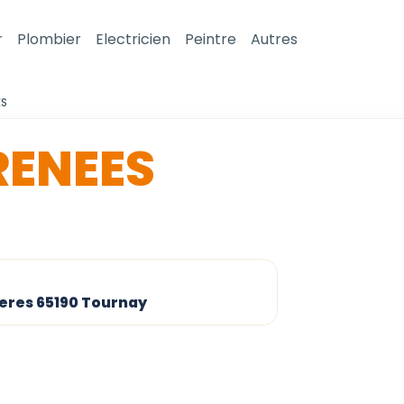
r
Plombier
Electricien
Peintre
Autres
ES
RENEES
neres 65190 Tournay