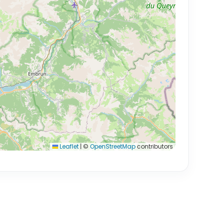
Leaflet
|
©
OpenStreetMap
contributors