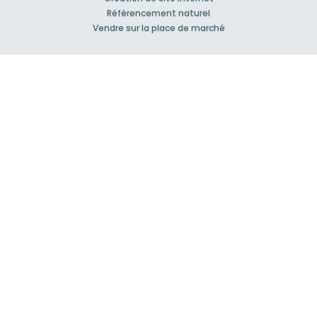
Référencement naturel
Vendre sur la place de marché
À propos
Qui sommes-nous ?
Nos Partenaires
Rejoignez-nous !
Presse
Blog actu
CGV et mentions légales
Comment ça marche?
Support et contact
Forum pour vos questions bâtiment
Suivez-nous !
S'inscrire à la newsletter