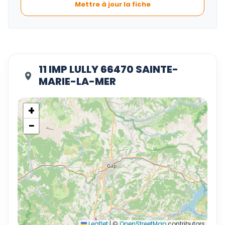
Mettre à jour la fiche
11 IMP LULLY 66470 SAINTE-
MARIE-LA-MER
+
−
Leaflet
|
©
OpenStreetMap
contributors