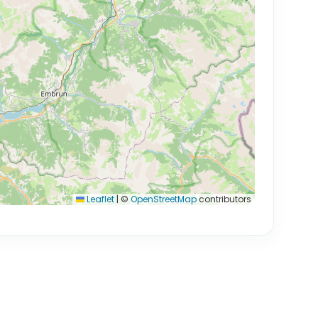
Leaflet
|
©
OpenStreetMap
contributors