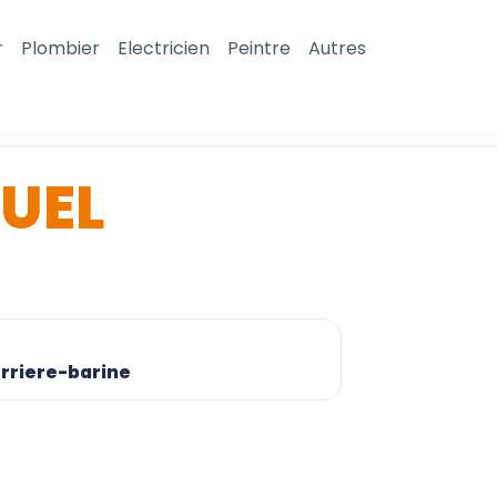
r
Plombier
Electricien
Peintre
Autres
UEL
erriere-barine