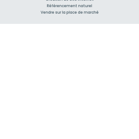
Référencement naturel
Vendre sur la place de marché
À propos
Qui sommes-nous ?
Nos Partenaires
Rejoignez-nous !
Presse
Blog actu
CGV et mentions légales
Comment ça marche?
Support et contact
Forum pour vos questions bâtiment
Suivez-nous !
S'inscrire à la newsletter