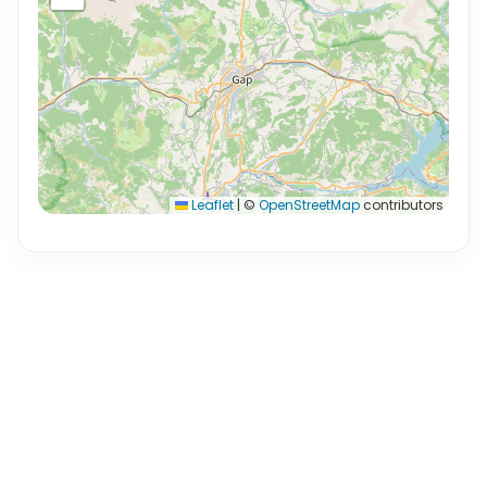
Leaflet
|
©
OpenStreetMap
contributors