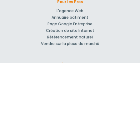
Pour les Pros
L'agence Web
Annuaire bâtiment
Page Google Entreprise
Création de site Internet
Référencement naturel
Vendre sur la place de marché
À propos
Qui sommes-nous ?
Nos Partenaires
Rejoignez-nous !
Presse
Blog actu
CGV et mentions légales
Comment ça marche?
Support et contact
Forum pour vos questions bâtiment
Suivez-nous !