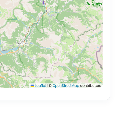
Leaflet
|
©
OpenStreetMap
contributors