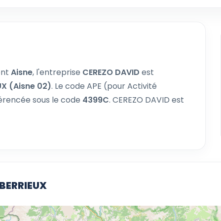
ent
Aisne
, l'entreprise
CEREZO DAVID
est
UX (Aisne 02)
. Le code APE (pour Activité
férencée sous le code
4399C
. CEREZO DAVID est
 BERRIEUX