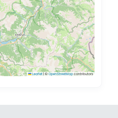
Leaflet
|
©
OpenStreetMap
contributors