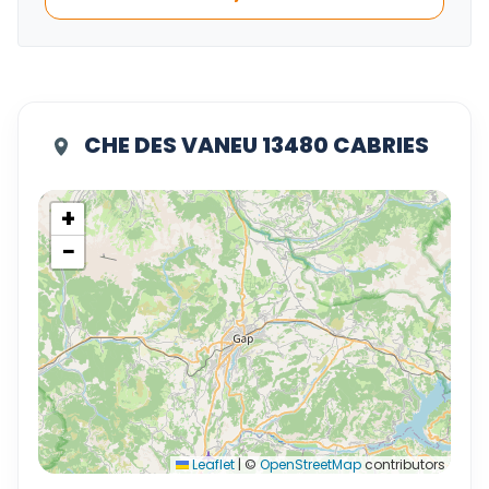
CHE DES VANEU 13480 CABRIES
+
−
Leaflet
|
©
OpenStreetMap
contributors