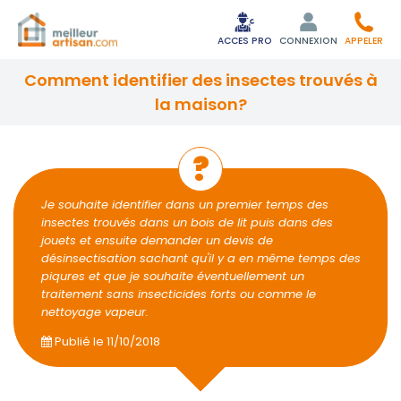
ACCES PRO
CONNEXION
APPELER
comment identifier des insectes trouvés à
la maison?
Je souhaite identifier dans un premier temps des
insectes trouvés dans un bois de lit puis dans des
jouets et ensuite demander un devis de
désinsectisation sachant qu'il y a en même temps des
piqures et que je souhaite éventuellement un
traitement sans insecticides forts ou comme le
nettoyage vapeur.
Publié le
11/10/2018