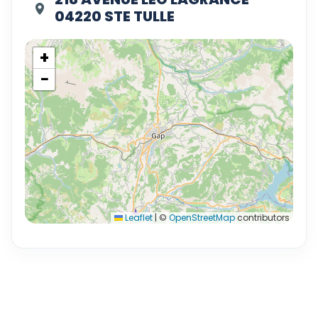
04220 STE TULLE
+
−
Leaflet
|
©
OpenStreetMap
contributors