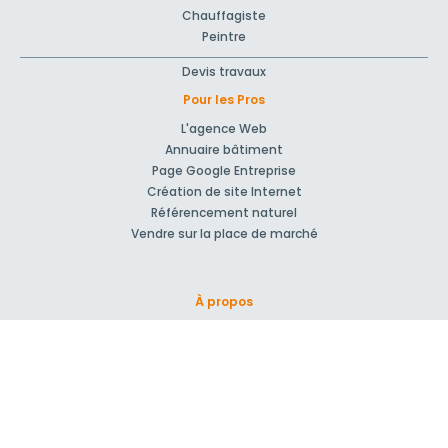
Chauffagiste
Peintre
Devis travaux
Pour les Pros
L'agence Web
Annuaire bâtiment
Page Google Entreprise
Création de site Internet
Référencement naturel
Vendre sur la place de marché
À propos
Qui sommes-nous ?
Nos Partenaires
Rejoignez-nous !
Presse
Blog actu
CGV et mentions légales
Comment ça marche?