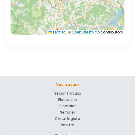
Leaflet
|
©
OpenStreetMap
contributors
Vos travaux
Sécuri'Travaux
Electricien
Plombier
Serrurier
Chauffagiste
Peintre