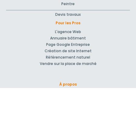
Peintre
Devis travaux
Pour les Pros
L'agence Web
Annuaire bâtiment
Page Google Entreprise
Création de site Internet
Référencement naturel
Vendre sur la place de marché
À propos
Qui sommes-nous ?
Nos Partenaires
Rejoignez-nous !
Presse
Blog actu
CGV et mentions légales
Comment ça marche?
Support et contact