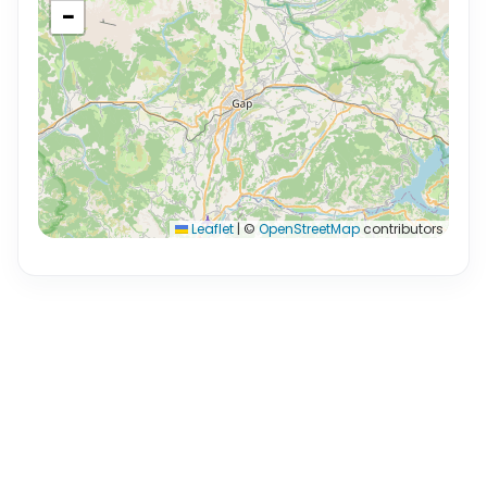
−
Leaflet
|
©
OpenStreetMap
contributors